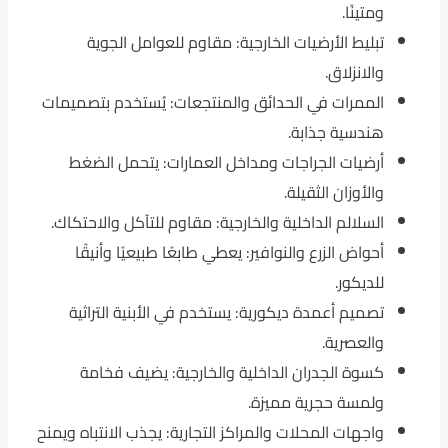
ومتينًا.
تبليط الأرضيات الخارجية: مقاوم للعوامل الجوية
والانزلاق.
الممرات في الحدائق والمنتجعات: يُستخدم بتصميمات
هندسية جذابة.
أرضيات الجراجات ومداخل العمارات: يتحمل الضغط
والأوزان الثقيلة.
السلالم الداخلية والخارجية: مقاوم للتآكل والاحتكاك.
أحواض الزرع والنوافير: يعطي طابعًا طبيعيًا وأنيقًا
للديكور.
تصميم أعمدة ديكورية: يستخدم في الأبنية التراثية
والعصرية.
كسوة الجدران الداخلية والخارجية: يضيف فخامة
ولمسة حجرية مميزة.
واجهات المحلات والمراكز التجارية: يجذب الانتباه ويمنح